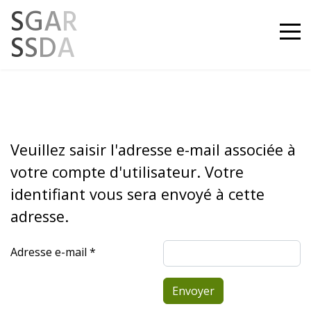
S
G
A
R
S
S
D
A
Veuillez saisir l'adresse e-mail associée à
votre compte d'utilisateur. Votre
identifiant vous sera envoyé à cette
adresse.
Adresse e-mail
*
Système Captcha
*
Envoyer